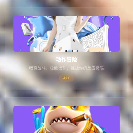
动作冒险
畅爽战斗，极致操作，挑战你的反应极限
ACT