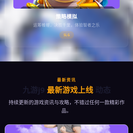
策略模拟
运筹帷幄，决胜千里，体验智者之乐
SLG
最新资讯
九游j9
最新游戏上线
动态
持续更新的游戏资讯与攻略，不错过任何一款精彩作
品。