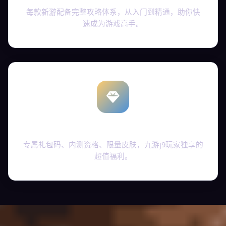
每款新游配备完整攻略体系，从入门到精通，助你快
速成为游戏高手。
独家福利礼包
专属礼包码、内测资格、限量皮肤，九游j9玩家独享的
超值福利。