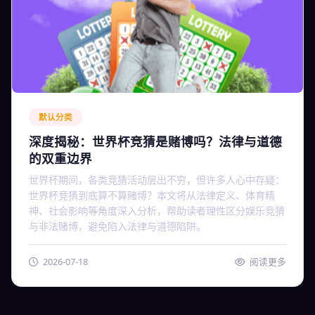
默认分类
深度揭秘：世界杯竞猜是赌博吗？法律与道德
的双重边界
世界杯期间，各类竞猜活动层出不穷，但许多人心中存疑：
世界杯竞猜到底算不算赌博？本文将从法律定义、体育精
神、社会影响等角度深入分析，帮助读者理性区分娱乐竞猜
与非法赌博，避免陷入法律与道德陷阱。
2026-07-18
阅读更多