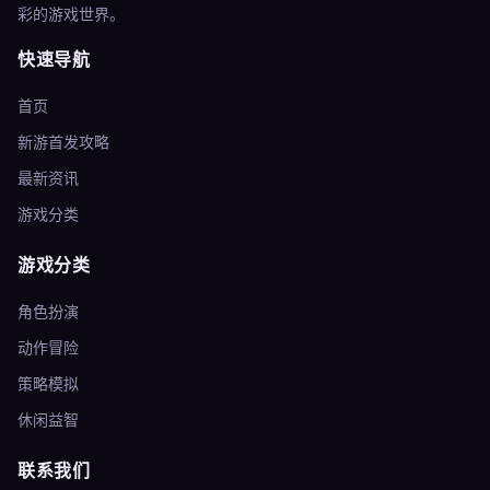
彩的游戏世界。
快速导航
首页
新游首发攻略
最新资讯
游戏分类
游戏分类
角色扮演
动作冒险
策略模拟
休闲益智
联系我们