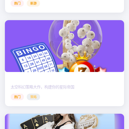
热门
新游
星际征途 · 重启
太空科幻策略大作，构建你的星际帝国
热门
策略